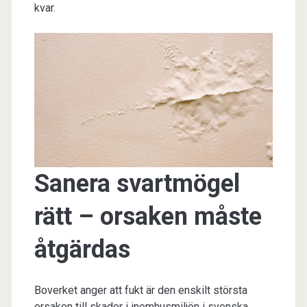
kvar.
Sanera svartmögel
rätt – orsaken måste
åtgärdas
Boverket anger att fukt är den enskilt största
orsaken till skador i inomhusmiljön i svenska