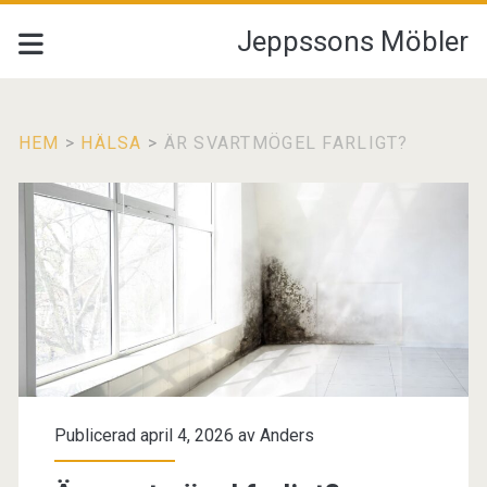
Jeppssons Möbler
HEM
>
HÄLSA
>
ÄR SVARTMÖGEL FARLIGT?
Publicerad april 4, 2026 av
Anders