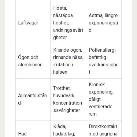
Hosta,
nästäppa,
Astma, längre
Luftvägar
heshet,
exponeringsti
andningssvåri
d
gheter
Kliande ögon,
Pollenallergi,
Ögon och
rinnande näsa,
befintlig
slemhinnor
irritation i
överkänslighe
halsen
t
Kronisk
Trötthet,
exponering,
Allmäntillstån
huvudvärk,
dåligt
d
koncentration
ventilerade
ssvårigheter
rum
Klåda,
Direktkontakt
Hud
hudutslag,
med angripna