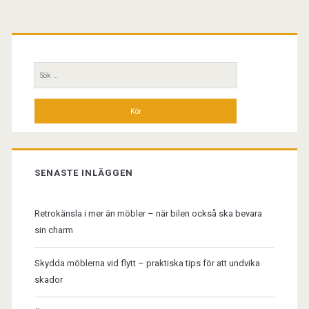
Primär
sidopanel
Sök
efter:
SENASTE INLÄGGEN
Retrokänsla i mer än möbler – när bilen också ska bevara
sin charm
Skydda möblerna vid flytt – praktiska tips för att undvika
skador