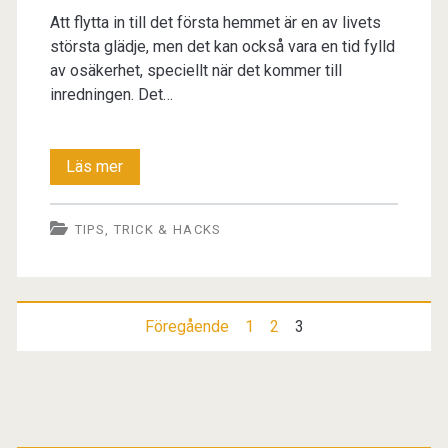
Att flytta in till det första hemmet är en av livets
största glädje, men det kan också vara en tid fylld
av osäkerhet, speciellt när det kommer till
inredningen. Det…
5
Läs mer
Tips
TIPS, TRICK & HACKS
för
att
inreda
Sidnumrering
Föregående
1
2
3
stilfullt
för
i
det
inlägg
Primär