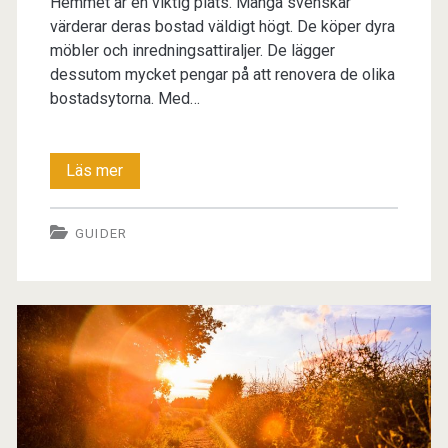
Hemmet är en viktig plats. Många svenskar
värderar deras bostad väldigt högt. De köper dyra
möbler och inredningsattiraljer. De lägger
dessutom mycket pengar på att renovera de olika
bostadsytorna. Med…
Hur
Läs mer
du
GUIDER
skyddar
ditt
hem
på
bästa
sätt