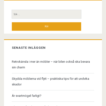
första
sidopanel
hemmet
Sök
efter:
SENASTE INLÄGGEN
Retrokänsla i mer än möbler – när bilen också ska bevara
sin charm
Skydda möblerna vid flytt – praktiska tips för att undvika
skador
Är svartmögel farligt?