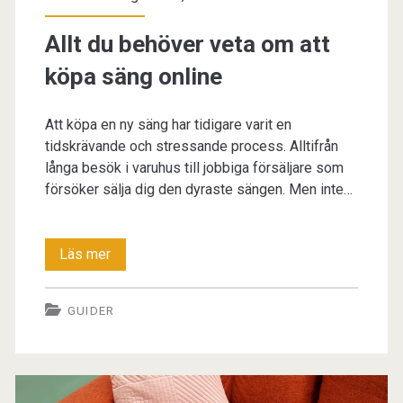
Allt du behöver veta om att
köpa säng online
Att köpa en ny säng har tidigare varit en
tidskrävande och stressande process. Alltifrån
långa besök i varuhus till jobbiga försäljare som
försöker sälja dig den dyraste sängen. Men inte…
Allt
Läs mer
du
GUIDER
behöver
veta
om