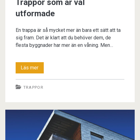
Trappor som är väl
utformade
En trappa är så mycket mer än bara ett sätt att ta
sig fram. Det är klart att du behöver dem, de
flesta byggnader har mer än en våning. Men…
Trappor
Läs mer
som
TRAPPOR
är
väl
utformade