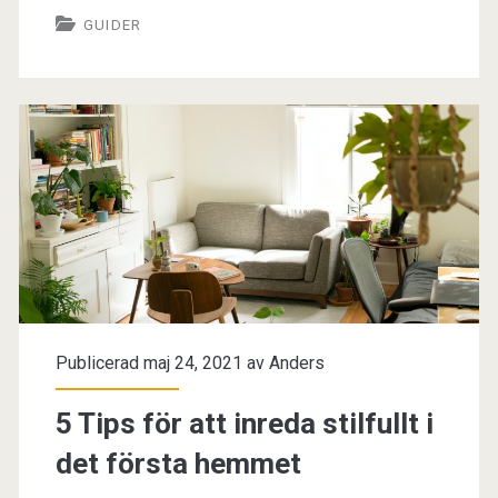
GUIDER
inredning
online
hos
Furniturebox
Publicerad maj 24, 2021 av
Anders
5 Tips för att inreda stilfullt i
det första hemmet