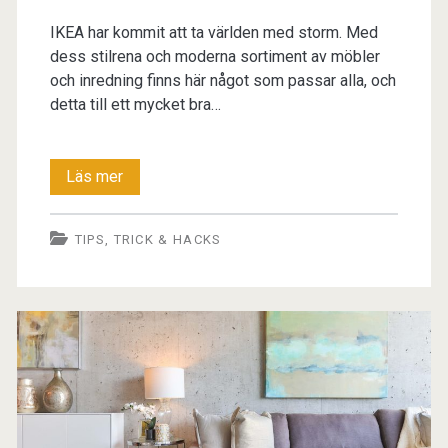
IKEA har kommit att ta världen med storm. Med
dess stilrena och moderna sortiment av möbler
och inredning finns här något som passar alla, och
detta till ett mycket bra…
IKEA
Läs mer
hacks
TIPS, TRICK & HACKS
för
unika
möbler